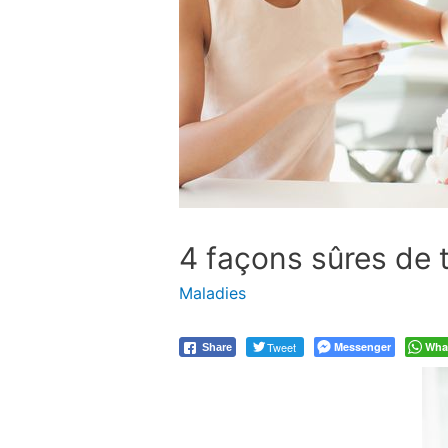
4 façons sûres de t
Maladies
Tweet
Messenger
Wha
Share