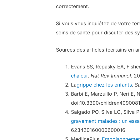
correctement.
Si vous vous inquiétez de votre tem
soins de santé pour discuter des 
Sources des articles (certains en an
Evans SS, Repasky EA, Fishe
chaleur
.
Nat Rev Immunol
. 2
La
grippe chez les enfants
.
Sa
Barbi E, Marzuillo P, Neri E, 
doi:10.3390/children409008
Salgado PO, Silva LC, Silva 
gravement malades : un essa
623420160000600016
MedlinePlus.
Empoisonnement 