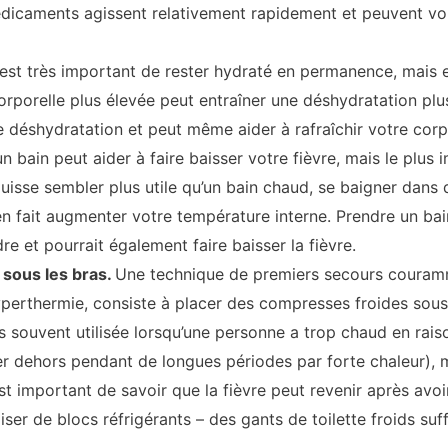
dicaments agissent relativement rapidement et peuvent vou
l est très important de rester hydraté en permanence, mais 
rporelle plus élevée peut entraîner une déshydratation plus 
e déshydratation et peut même aider à rafraîchir votre corp
 bain peut aider à faire baisser votre fièvre, mais le plus 
puisse sembler plus utile qu’un bain chaud, se baigner dans
en fait augmenter votre température interne. Prendre un ba
e et pourrait également faire baisser la fièvre.
 sous les bras.
Une technique de premiers secours couramme
perthermie, consiste à placer des compresses froides sous l
us souvent utilisée lorsqu’une personne a trop chaud en rai
ter dehors pendant de longues périodes par forte chaleur), m
est important de savoir que la fièvre peut revenir après avoir
ser de blocs réfrigérants – des gants de toilette froids suff