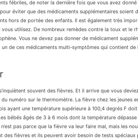
nts fébriles, de noter la dernière fois que vous avez don
 pour éviter que des médicaments supplémentaires soient don
s hors de portée des enfants. Il est également très importa
 vous utilisez. De nombreux remèdes contre la toux et le 
ophène. Vous ne devez pas donner de médicament supplémen
 un de ces médicaments multi-symptômes qui contient de 
r
s’inquiètent souvent des fièvres. Et il arrive que vous dev
on du numéro sur le thermomètre. La fièvre chez les jeunes e
is ayant une température supérieure à 100,4 degrés F doit 
 Les bébés âgés de 3 à 6 mois dont la température dépasse
n’est pas parce que la fièvre va leur faire mal, mais les no
des fièvres et ils peuvent avoir besoin de tests spéciaux po