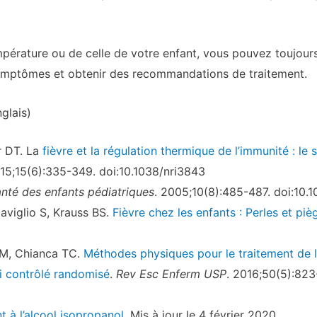
pérature ou de celle de votre enfant, vous pouvez toujours
symptômes et obtenir des recommandations de traitement.
glais)
r DT. La
fièvre et la régulation thermique de l’immunité : le
015;15(6):335-349. doi:10.1038/nri3843
nté des enfants pédiatriques
. 2005;10(8):485-487. doi:10.
Naviglio S, Krauss BS.
Fièvre chez les enfants : Perles et piè
1
PM, Chianca TC.
Méthodes physiques pour le traitement de la
i contrôlé randomisé
.
Rev Esc Enferm USP
. 2016;50(5):823
à l’alcool isopropanol
. Mis à jour le 4 février 2020.