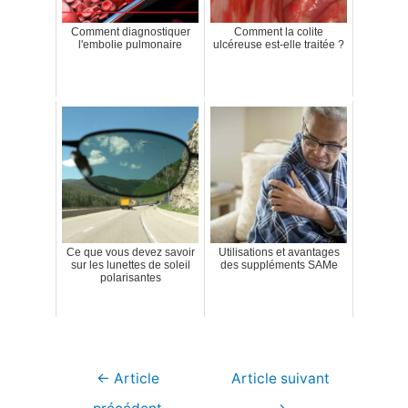
Comment diagnostiquer
Comment la colite
l'embolie pulmonaire
ulcéreuse est-elle traitée ?
Ce que vous devez savoir
Utilisations et avantages
sur les lunettes de soleil
des suppléments SAMe
polarisantes
Navigation
←
Article
Article suivant
de