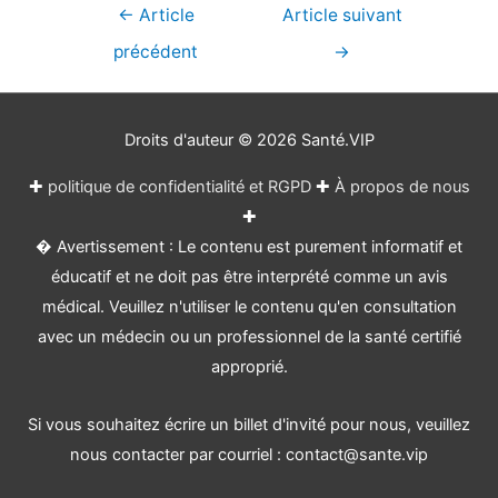
Navigation
←
Article
Article suivant
de
précédent
→
l’article
Droits d'auteur © 2026
Santé.VIP
✚
politique de confidentialité et RGPD
✚
À propos de nous
✚
� Avertissement : Le contenu est purement informatif et
éducatif et ne doit pas être interprété comme un avis
médical. Veuillez n'utiliser le contenu qu'en consultation
avec un médecin ou un professionnel de la santé certifié
approprié.
Si vous souhaitez écrire un billet d'invité pour nous, veuillez
nous contacter par courriel : contact@sante.vip