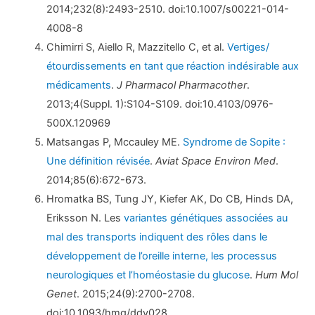
2014;232(8):2493-2510. doi:10.1007/s00221-014-
4008-8
Chimirri S, Aiello R, Mazzitello C, et al.
Vertiges/
étourdissements en tant que réaction indésirable aux
médicaments
.
J Pharmacol Pharmacother
.
2013;4(Suppl. 1):S104-S109. doi:10.4103/0976-
500X.120969
Matsangas P, Mccauley ME.
Syndrome de Sopite :
Une définition révisée
.
Aviat Space Environ Med
.
2014;85(6):672-673.
Hromatka BS, Tung JY, Kiefer AK, Do CB, Hinds DA,
Eriksson N. Les
variantes génétiques associées au
mal des transports indiquent des rôles dans le
développement de l’oreille interne, les processus
neurologiques et l’homéostasie du glucose
.
Hum Mol
Genet
. 2015;24(9):2700-2708.
doi:10.1093/hmg/ddv028