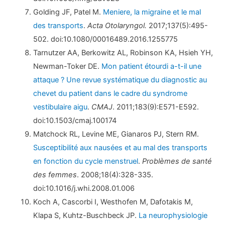
Golding JF, Patel M.
Meniere, la migraine et le mal
des transports
.
Acta Otolaryngol.
2017;137(5):495-
502. doi:10.1080/00016489.2016.1255775
Tarnutzer AA, Berkowitz AL, Robinson KA, Hsieh YH,
Newman-Toker DE.
Mon patient étourdi a-t-il une
attaque ? Une revue systématique du diagnostic au
chevet du patient dans le cadre du syndrome
vestibulaire aigu
.
CMAJ
. 2011;183(9):E571-E592.
doi:10.1503/cmaj.100174
Matchock RL, Levine ME, Gianaros PJ, Stern RM.
Susceptibilité aux nausées et au mal des transports
en fonction du cycle menstruel
.
Problèmes de santé
des femmes
. 2008;18(4):328-335.
doi:10.1016/j.whi.2008.01.006
Koch A, Cascorbi I, Westhofen M, Dafotakis M,
Klapa S, Kuhtz-Buschbeck JP.
La neurophysiologie