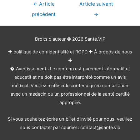
Navigation
←
Article
Article suivant
de
précédent
→
l’article
Droits d'auteur © 2026
Santé.VIP
✚
politique de confidentialité et RGPD
✚
À propos de nous
✚
� Avertissement : Le contenu est purement informatif et
éducatif et ne doit pas être interprété comme un avis
médical. Veuillez n'utiliser le contenu qu'en consultation
avec un médecin ou un professionnel de la santé certifié
approprié.
Si vous souhaitez écrire un billet d'invité pour nous, veuillez
nous contacter par courriel : contact@sante.vip