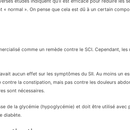
rses études indiquent qu’il est efficace pour réduire les se
état « normal ». On pense que cela est dû à un certain com
mercialisé comme un remède contre le SCI. Cependant, les r
’avait aucun effet sur les symptômes du SII. Au moins un e
ce contre la constipation, mais pas contre les douleurs abdo
es sont nécessaires.
se de la glycémie (hypoglycémie) et doit être utilisé avec
e diabète.