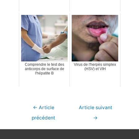
Comprendre le test des
Virus de l'herpès simplex
anticorps de surface de
(HSV) et VIH
l'hépatite B
Navigation
←
Article
Article suivant
de
précédent
→
l’article