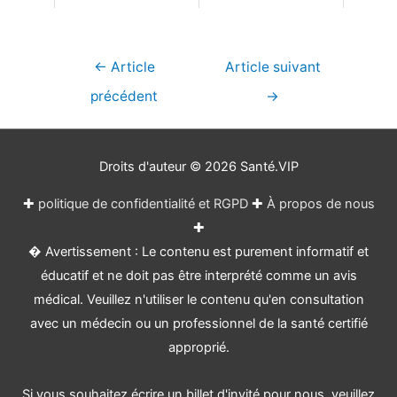
Navigation
←
Article
Article suivant
de
précédent
→
l’article
Droits d'auteur © 2026
Santé.VIP
✚
politique de confidentialité et RGPD
✚
À propos de nous
✚
� Avertissement : Le contenu est purement informatif et
éducatif et ne doit pas être interprété comme un avis
médical. Veuillez n'utiliser le contenu qu'en consultation
avec un médecin ou un professionnel de la santé certifié
approprié.
Si vous souhaitez écrire un billet d'invité pour nous, veuillez