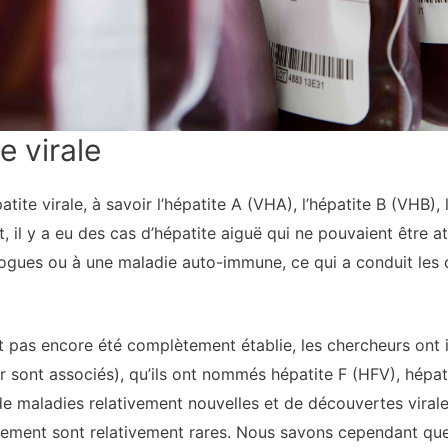
e virale
atite virale, à savoir l’hépatite A (VHA), l’hépatite B (VHB),
t, il y a eu des cas d’hépatite aiguë qui ne pouvaient être a
x drogues ou à une maladie auto-immune, ce qui a conduit les
ait pas encore été complètement établie, les chercheurs ont i
leur sont associés), qu’ils ont nommés hépatite F (HFV), hépa
de maladies relativement nouvelles et de découvertes virale
ement sont relativement rares. Nous savons cependant que 