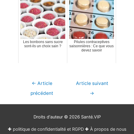
Les bonbons sans sucre
Pilules contraceptives
sont-ils un choix sain ?
saisonnières : Ce que vous
devez savoir
Navigation
←
Article
Article suivant
de
précédent
→
l’article
Droits d'auteur © 2026
Santé.VIP
✚
politique de confidentialité et RGPD
✚
À propos de nous