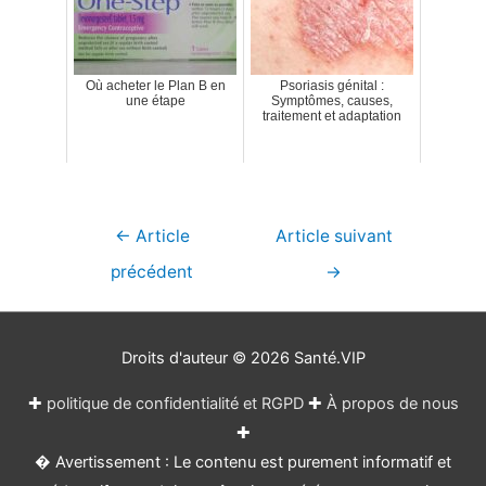
Où acheter le Plan B en
Psoriasis génital :
une étape
Symptômes, causes,
traitement et adaptation
Navigation
←
Article
Article suivant
de
précédent
→
l’article
Droits d'auteur © 2026
Santé.VIP
✚
politique de confidentialité et RGPD
✚
À propos de nous
✚
� Avertissement : Le contenu est purement informatif et