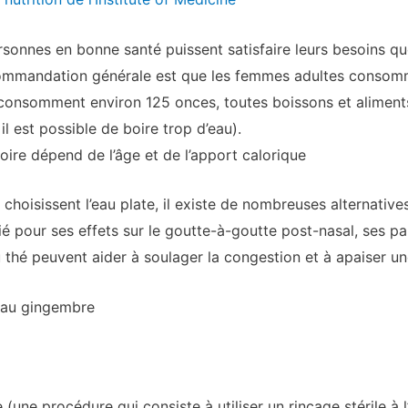
onnes en bonne santé puissent satisfaire leurs besoins quo
recommandation générale est que les femmes adultes consom
onsomment environ 125 onces, toutes boissons et aliments 
l est possible de boire trop d’eau).
ire dépend de l’âge et de l’apport calorique
hoisissent l’eau plate, il existe de nombreuses alternativ
ié pour ses effets sur le goutte-à-goutte post-nasal, ses pa
thé peuvent aider à soulager la congestion et à apaiser un
é au gingembre
le (une procédure qui consiste à utiliser un rinçage stérile à