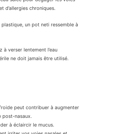
t d’allergies chroniques.
n plastique, un pot neti ressemble à
z à verser lentement l’eau
ile ne doit jamais être utilisé.
r froide peut contribuer à augmenter
e post-nasaux.
ider à éclaircir le mucus.
t irriter vos voies nasales et