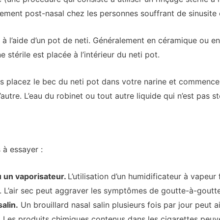
lement post-nasal chez les personnes souffrant de sinusite e
ée à l’aide d’un pot de neti. Généralement en céramique ou e
e stérile est placée à l’intérieur du neti pot.
us placez le bec du neti pot dans votre narine et commence
tre. L’eau du robinet ou tout autre liquide qui n’est pas stér
 à essayer :
u un vaporisateur.
L’utilisation d’un humidificateur à vapeu
ir. L’air sec peut aggraver les symptômes de goutte-à-goutt
alin.
Un brouillard nasal salin plusieurs fois par jour peut a
.
Les produits chimiques contenus dans les cigarettes peuven