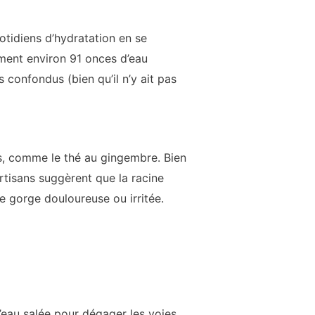
tidiens d’hydratation en se
ment environ 91 onces d’eau
confondus (bien qu’il n’y ait pas
es, comme le thé au gingembre. Bien
rtisans suggèrent que la racine
e gorge douloureuse ou irritée.
 l’eau salée pour dégager les voies