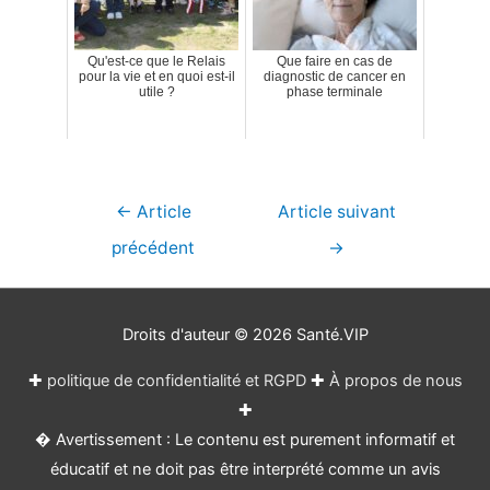
Qu'est-ce que le Relais
Que faire en cas de
pour la vie et en quoi est-il
diagnostic de cancer en
utile ?
phase terminale
Navigation
←
Article
Article suivant
de
précédent
→
l’article
Droits d'auteur © 2026
Santé.VIP
✚
politique de confidentialité et RGPD
✚
À propos de nous
✚
� Avertissement : Le contenu est purement informatif et
éducatif et ne doit pas être interprété comme un avis