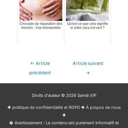
Chirurgie de réparation des
Qu'est-ce que cela signifie
hernies : Vue d'ensemble
si votre caca est vert ?
Navigation
←
Article
Article suivant
de
précédent
→
l’article
Droits d'auteur © 2026
Santé.VIP
✚
politique de confidentialité et RGPD
✚
À propos de nous
✚
� Avertissement : Le contenu est purement informatif et