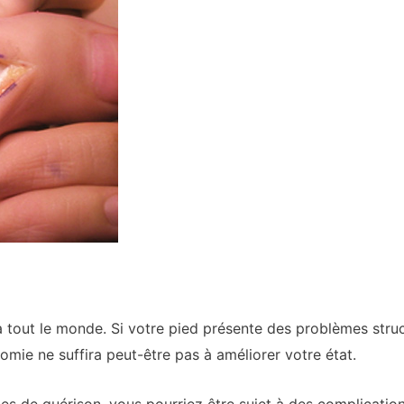
à tout le monde. Si votre pied présente des problèmes stru
mie ne suffira peut-être pas à améliorer votre état.
es de guérison, vous pourriez être sujet à des complication