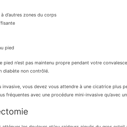
 à d’autres zones du corps
fisante
au pied
tre pied n’est pas maintenu propre pendant votre convalesce
 diabète non contrôlé.
invasive, vous devez vous attendre à une cicatrice plus pet
plus fréquentes avec une procédure mini-invasive qu’avec u
ectomie
 atténuer les douleurs et/ou raideurs aiguës du gros orteil