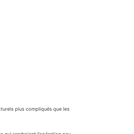
cturels plus compliqués que les
s qui rendraient l’opération peu