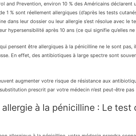
ol and Prevention, environ 10 % des Américains déclarent un
de 1 % sont réellement allergiques (d’après les tests cutanés
ine dans leur dossier ou leur allergie s’est résolue avec le
leur hypersensibilité après 10 ans (ce qui signifie qu’elles ne
ensent être allergiques à la pénicilline ne le sont pas, i
usse. En effet, des antibiotiques à large spectre sont souv
euvent augmenter votre risque de résistance aux antibiotiqu
 substitution prescrit par votre médecin n’est peut-être pas 
llergie à la pénicilline : Le test
non allergique à la pénicilline, votre médecin prendra con