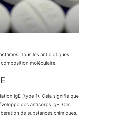
lactames. Tous les antibiotiques
 composition moléculaire.
gE
iation IgE (type 1). Cela signifie que
 développe des anticorps IgE. Ces
 libération de substances chimiques.