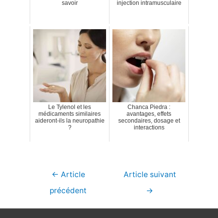
savoir
injection intramusculaire
Le Tylenol et les
Chanca Piedra :
médicaments similaires
avantages, effets
aideront-ils la neuropathie
secondaires, dosage et
?
interactions
Navigation
←
Article
Article suivant
de
précédent
→
l’article