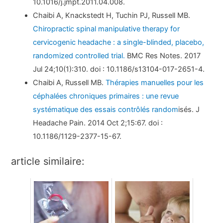
10.1016/j.jmpt.2011.04.008.
Chaibi A, Knackstedt H, Tuchin PJ, Russell MB.
Chiropractic spinal manipulative therapy for
cervicogenic headache : a single-blinded, placebo,
randomized controlled trial.
BMC Res Notes. 2017
Jul 24;10(1):310. doi : 10.1186/s13104-017-2651-4.
Chaibi A, Russell MB.
Thérapies manuelles pour les
céphalées chroniques primaires : une revue
systématique des essais contrôlés random
isés. J
Headache Pain. 2014 Oct 2;15:67. doi :
10.1186/1129-2377-15-67.
article similaire: