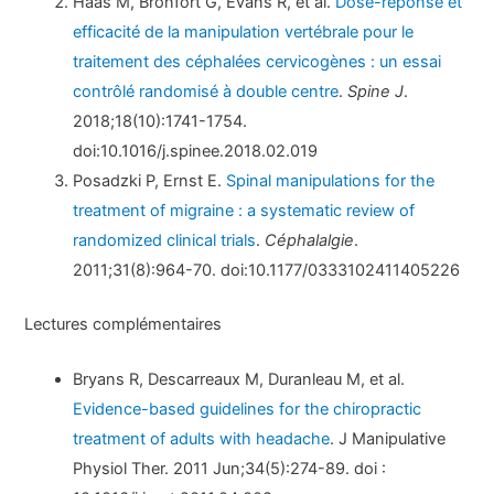
Haas M, Bronfort G, Evans R, et al.
Dose-réponse et
efficacité de la manipulation vertébrale pour le
traitement des céphalées cervicogènes : un essai
contrôlé randomisé à double centre
.
Spine J
.
2018;18(10):1741-1754.
doi:10.1016/j.spinee.2018.02.019
Posadzki P, Ernst E.
Spinal manipulations for the
treatment of migraine : a systematic review of
randomized clinical trials
.
Céphalalgie
.
2011;31(8):964-70. doi:10.1177/0333102411405226
Lectures complémentaires
Bryans R, Descarreaux M, Duranleau M, et al.
Evidence-based guidelines for the chiropractic
treatment of adults with headache
. J Manipulative
Physiol Ther. 2011 Jun;34(5):274-89. doi :