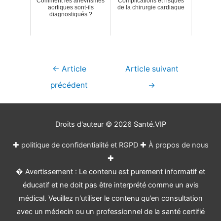
Comment les anévrismes
Complications et risques
aortiques sont-ils
de la chirurgie cardiaque
diagnostiqués ?
Navigation
←
Article
Article suivant
de
précédent
→
l’article
Droits d'auteur © 2026
Santé.VIP
✚
politique de confidentialité et RGPD
✚
À propos de nous
✚
� Avertissement : Le contenu est purement informatif et
éducatif et ne doit pas être interprété comme un avis
médical. Veuillez n'utiliser le contenu qu'en consultation
avec un médecin ou un professionnel de la santé certifié