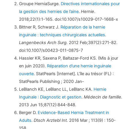
Groupe HerniaSurge.
Directives internationales pour
la gestion des hernies de l’aine
.
Hernie
.
2018;22(1):1-165. doi:10.1007/s10029-017-1668-x
Bittner R, Schwarz J.
Réparation de la hernie
inguinale : techniques chirurgicales actuelles
.
Langenbecks Arch Surg.
2012 Feb;397(2):271-82.
doi:10.1007/s00423-011-0875-7
Hassler KR, Saxena P, Baltazar-Ford KS. (Mis à jour
en juin 2020).
Réparation d’une hernie inguinale
ouverte
. StatPearls [Internet]. L’île au trésor (FL) :
StatPearls Publishing ; 2020 Jan-
LeBlanch KE, LeBlanc LL, LeBlanc KA.
Hernie
Inguinale : Diagnostic et gestion
.
Médecin de famille.
2013 Jun 15;87(12):844-848.
Berger D.
Evidence-Based Hernia Treatment in
Adults
.
Dtsch Arztebl Int.
2016 Mar ; 113(9) : 150-
158.