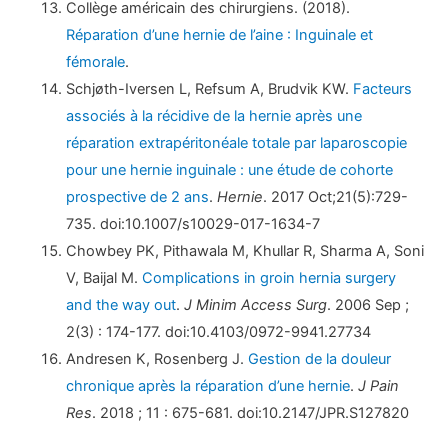
Collège américain des chirurgiens. (2018).
Réparation d’une hernie de l’aine : Inguinale et
fémorale
.
Schjøth-Iversen L, Refsum A, Brudvik KW.
Facteurs
associés à la récidive de la hernie après une
réparation extrapéritonéale totale par laparoscopie
pour une hernie inguinale : une étude de cohorte
prospective de 2 ans
.
Hernie
. 2017 Oct;21(5):729-
735. doi:10.1007/s10029-017-1634-7
Chowbey PK, Pithawala M, Khullar R, Sharma A, Soni
V, Baijal M.
Complications in groin hernia surgery
and the way out
.
J Minim Access Surg
. 2006 Sep ;
2(3) : 174-177. doi:10.4103/0972-9941.27734
Andresen K, Rosenberg J.
Gestion de la douleur
chronique après la réparation d’une hernie
.
J Pain
Res
. 2018 ; 11 : 675-681. doi:10.2147/JPR.S127820