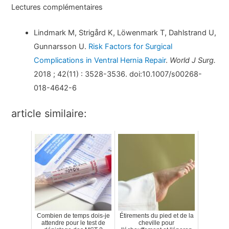
Lectures complémentaires
Lindmark M, Strigård K, Löwenmark T, Dahlstrand U,
Gunnarsson U.
Risk Factors for Surgical
Complications in Ventral Hernia Repair
.
World J Surg.
2018 ; 42(11) : 3528-3536. doi:10.1007/s00268-
018-4642-6
article similaire:
Combien de temps dois-je
Étirements du pied et de la
attendre pour le test de
cheville pour