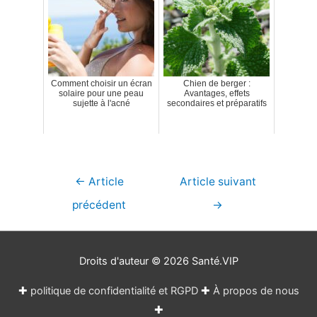
Comment choisir un écran
Chien de berger :
solaire pour une peau
Avantages, effets
sujette à l'acné
secondaires et préparatifs
Navigation
←
Article
Article suivant
de
précédent
→
l’article
Droits d'auteur © 2026
Santé.VIP
✚
politique de confidentialité et RGPD
✚
À propos de nous
✚