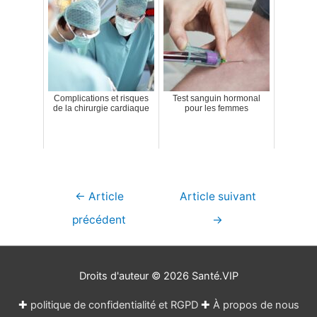
Complications et risques
Test sanguin hormonal
de la chirurgie cardiaque
pour les femmes
Navigation
←
Article
Article suivant
de
précédent
→
l’article
Droits d'auteur © 2026
Santé.VIP
✚
politique de confidentialité et RGPD
✚
À propos de nous