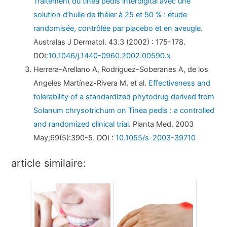
Traitement du tinea pedis interdigital avec une
solution d’huile de théier à 25 et 50 % : étude
randomisée, contrôlée par placebo et en aveugle
.
Australas J Dermatol. 43.3 (2002) : 175-178.
DOI
:10.1046/j.1440-0960.2002.00590.x
Herrera-Arellano A, Rodríguez-Soberanes A, de los
Angeles Martínez-Rivera M, et al.
Effectiveness and
tolerability of a standardized phytodrug derived from
Solanum chrysotrichum on Tinea pedis : a controlled
and randomized clinical trial
. Planta Med. 2003
May;69(5):390-5. DOI :
10.1055/s-2003-39710
article similaire: