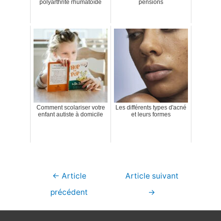
polyarthrite rhumatoïde
pensions
Comment scolariser votre
Les différents types d'acné
enfant autiste à domicile
et leurs formes
Navigation
←
Article
Article suivant
de
précédent
→
l’article