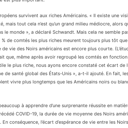
éens survivent aux riches Américains. « Il existe une visi
ité, mais tout cela n’est qu’un grand milieu médiocre, alors q
ans le monde », a déclaré Schwandt. Mais cela ne semble pas
5 % de comtés les plus riches meurent toujours plus tôt qu
e de vie des Noirs américains est encore plus courte. (L’étu
fait que, même après avoir regroupé les comtés en fonction
entile le plus riche, nous ayons encore constaté cet écart de 
 de santé global des États-Unis », a-t-il ajouté. En fait, l
nt vivre plus longtemps que les Américains noirs ou blan
beaucoup à apprendre d’une surprenante réussite en matièr
précédé COVID-19, la durée de vie moyenne des Noirs améric
s. En conséquence, l’écart d’espérance de vie entre les Noir