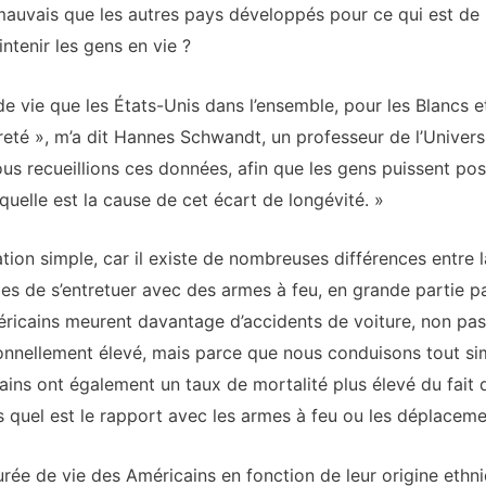
 mauvais que les autres pays développés pour ce qui est de r
intenir les gens en vie ?
de vie que les États-Unis dans l’ensemble, pour les Blancs e
reté », m’a dit Hannes Schwandt, un professeur de l’Univers
us recueillions ces données, afin que les gens puissent pos
uelle est la cause de cet écart de longévité. »
ication simple, car il existe de nombreuses différences entre 
es de s’entretuer avec des armes à feu, en grande partie p
méricains meurent davantage d’accidents de voiture, non pa
onnellement élevé, mais parce que nous conduisons tout s
ains ont également un taux de mortalité plus élevé du fait 
 quel est le rapport avec les armes à feu ou les déplaceme
urée de vie des Américains en fonction de leur origine ethn