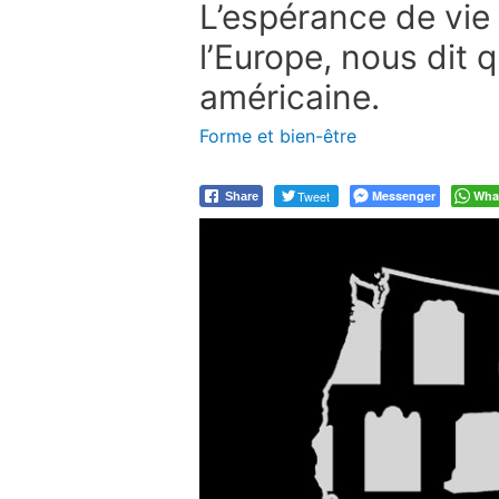
L’espérance de vie 
l’Europe, nous dit 
américaine.
Forme et bien-être
Tweet
Messenger
Wha
Share