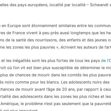
lles des pays européens, localité par localité – Schwandt e
é en Europe sont étonnamment similaires entre les communa
res de France vivent à peu près aussi longtemps que les hab
ons de la santé des nourrissons, des enfants et des jeunes o
 les zones les plus pauvres », écrivent les auteurs de l’art
et les inégalités sont les plus fortes de tous les pays
de l’
droit où l’on vit est bien plus susceptible de déterminer le 
 plus de chances de mourir dans les comtés les plus pauvre
ébés noirs comme pour les blancs. Les adolescents noirs des
chances de mourir avant l’âge de 20 ans, par rapport à ceu
talité des adolescents dans les zones les plus riches et le
Amérique, le problème n’est pas seulement que la pauvreté e
té est plus important.