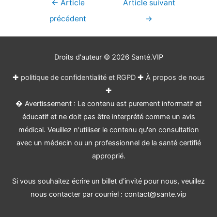
Navigation
←
Article
Article suivant
de
précédent
→
l’article
Droits d'auteur © 2026
Santé.VIP
✚
politique de confidentialité et RGPD
✚
À propos de nous
✚
� Avertissement : Le contenu est purement informatif et
éducatif et ne doit pas être interprété comme un avis
médical. Veuillez n'utiliser le contenu qu'en consultation
avec un médecin ou un professionnel de la santé certifié
approprié.
Si vous souhaitez écrire un billet d'invité pour nous, veuillez
nous contacter par courriel : contact@sante.vip