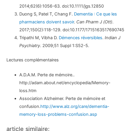
2014;62(6):1056-63. doi:10.1111/jgs.12850
Duong S, Patel T, Chang F.
Dementia : Ce que les
pharmaciens doivent savoir
.
Can Pharm J (Ott)
.
2017;150(2):118-129. doi:10.1177/1715163517690745
Tripathi M, Vibha D.
Démences réversibles
.
Indian J
Psychiatry
. 2009;51 Suppl 1:S52-5.
Lectures complémentaires
A.D.A.M. Perte de mémoire..
http://adam.about.net/encyclopedia/Memory-
loss.htm
Association Alzheimer. Perte de mémoire et
confusion.
http://www.alz.org/care/dementia-
memory-loss-problems-confusion.asp
article similaire: