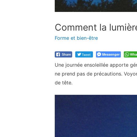
Comment la lumière 
Forme et bien-être
Tweet
Messenger
Wha
Share
Une journée ensoleillée apporte gé
ne prend pas de précautions. Voyon
de tête.