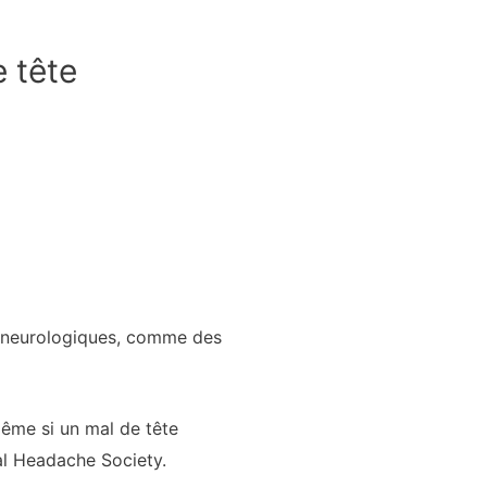
e tête
s neurologiques, comme des
même si un mal de tête
nal Headache Society.