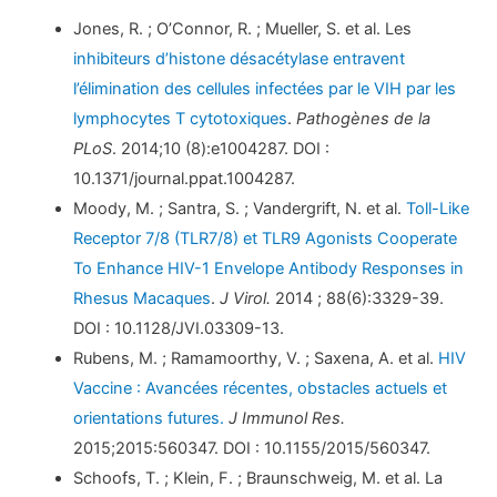
Jones, R. ; O’Connor, R. ; Mueller, S. et al. Les
inhibiteurs d’histone désacétylase entravent
l’élimination des cellules infectées par le VIH par les
lymphocytes T cytotoxiques
.
Pathogènes de la
PLoS
. 2014;10 (8):e1004287. DOI :
10.1371/journal.ppat.1004287.
Moody, M. ; Santra, S. ; Vandergrift, N. et al.
Toll-Like
Receptor 7/8 (TLR7/8) et TLR9 Agonists Cooperate
To Enhance HIV-1 Envelope Antibody Responses in
Rhesus Macaques
.
J Virol.
2014 ; 88(6):3329-39.
DOI : 10.1128/JVI.03309-13.
Rubens, M. ; Ramamoorthy, V. ; Saxena, A. et al.
HIV
Vaccine : Avancées récentes, obstacles actuels et
orientations futures.
J Immunol Res.
2015;2015:560347. DOI : 10.1155/2015/560347.
Schoofs, T. ; Klein, F. ; Braunschweig, M. et al. La