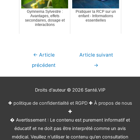
Gymnema Sylvestre :
Pratiquer la RCP sur un
Avantages, effets
enfant - Informations
secondaires, dosage et
essentielles
interactions
Navigation
←
Article
Article suivant
de
précédent
→
l’article
Droits d'auteur © 2026
Santé.VIP
✚
politique de confidentialité et RGPD
✚
À propos de nous
✚
� Avertissement : Le contenu est purement informatif et
éducatif et ne doit pas être interprété comme un avis
médical. Veuillez n'utiliser le contenu qu'en consultation