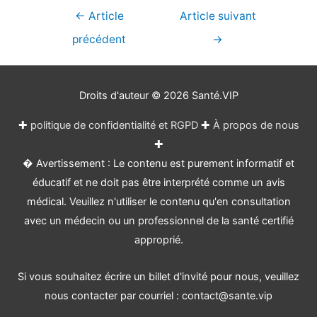
Navigation
←
Article
Article suivant
de
précédent
→
l’article
Droits d'auteur © 2026
Santé.VIP
✚
politique de confidentialité et RGPD
✚
À propos de nous
✚
� Avertissement : Le contenu est purement informatif et
éducatif et ne doit pas être interprété comme un avis
médical. Veuillez n'utiliser le contenu qu'en consultation
avec un médecin ou un professionnel de la santé certifié
approprié.
Si vous souhaitez écrire un billet d'invité pour nous, veuillez
nous contacter par courriel : contact@sante.vip