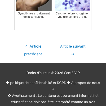
Symptômes et traitement
Carcinome bronchogène :
de la cervicalgie
vue d'ensemble et plus
Navigation
←
Article
Article suivant
de
précédent
→
l’article
Droits d'auteur © 2026
Santé.VIP
✚
politique de confidentialité et RGPD
✚
À propos de nous
✚
� Avertissement : Le contenu est purement informatif et
éducatif et ne doit pas être interprété comme un avis