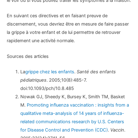
le voir ou si vous pouvez traiter les symptômes à la maison.
En suivant ces directives et en faisant preuve de
discernement, vous devriez être en mesure de faire passer
la grippe à votre enfant et de lui permettre de retrouver
rapidement une activité normale.
Sources des articles
La
grippe chez les enfants
.
Santé des enfants
pédiatriques
. 2005;10(8):485-7.
doi:10.1093/pch/10.8.485
Nowak GJ, Sheedy K, Bursey K, Smith TM, Basket
M.
Promoting influenza vaccination : insights from a
qualitative meta-analysis of 14 years of influenza-
related communications research by U.S. Centers
for Disease Control and Prevention (CDC)
.
Vaccin
.