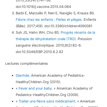
2015;33(24):2741-56.
doi:10.1016/j.vaccine.2015.04.064
Barbi E, Marzuillo P, Neri E, Naviglio S, Krauss BS.
Fièvre chez les enfants : Perles et pièges
.
Enfants
(Bâle)
. 2017;4(9). doi:10.3390/children4090081
Suh JS, Hahn WH, Cho BS.
Progrès récents de la
thérapie de réhydratation orale (TRO)
.
Pression
sanguine électrolytique
. 2010;8(2):82-6.
doi:10.5049/EBP.2010.8.2.82
Lectures complémentaires
Diarrhée.
American Academy of Pediatrics-
HealthyChildren.Org (2015).
«
Fever and your baby
. « American Academy of
Pediatrics-HealthyChildren.Org (2009).
«
Traiter une fièvre sans médicament
. « American