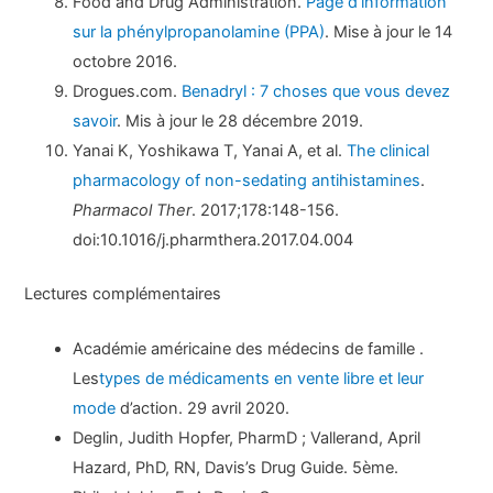
Food and Drug Administration.
Page d’information
sur la phénylpropanolamine (PPA)
. Mise à jour le 14
octobre 2016.
Drogues.com.
Benadryl : 7 choses que vous devez
savoir
. Mis à jour le 28 décembre 2019.
Yanai K, Yoshikawa T, Yanai A, et al.
The clinical
pharmacology of non-sedating antihistamines
.
Pharmacol Ther
. 2017;178:148-156.
doi:10.1016/j.pharmthera.2017.04.004
Lectures complémentaires
Académie américaine des médecins de famille .
Les
types de médicaments en vente libre et leur
mode
d’action. 29 avril 2020.
Deglin, Judith Hopfer, PharmD ; Vallerand, April
Hazard, PhD, RN, Davis’s Drug Guide. 5ème.