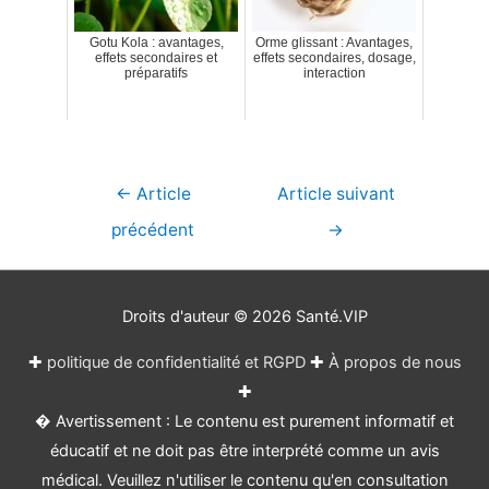
Gotu Kola : avantages,
Orme glissant : Avantages,
effets secondaires et
effets secondaires, dosage,
préparatifs
interaction
Navigation
←
Article
Article suivant
de
précédent
→
l’article
Droits d'auteur © 2026
Santé.VIP
✚
politique de confidentialité et RGPD
✚
À propos de nous
✚
� Avertissement : Le contenu est purement informatif et
éducatif et ne doit pas être interprété comme un avis
médical. Veuillez n'utiliser le contenu qu'en consultation