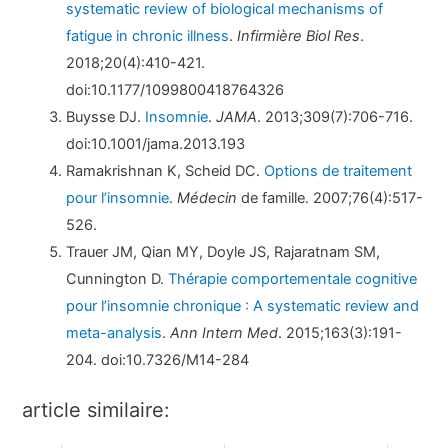
systematic review of biological mechanisms of
fatigue in chronic illness
.
Infirmière Biol Res
.
2018;20(4):410-421.
doi:10.1177/1099800418764326
Buysse DJ.
Insomnie
.
JAMA
. 2013;309(7):706-716.
doi:10.1001/jama.2013.193
Ramakrishnan K, Scheid DC.
Options de traitement
pour l’insomnie
.
Médecin
de famille. 2007;76(4):517-
526.
Trauer JM, Qian MY, Doyle JS, Rajaratnam SM,
Cunnington D.
Thérapie comportementale cognitive
pour l’insomnie chronique : A systematic review and
meta-analysis
.
Ann Intern Med
. 2015;163(3):191-
204. doi:10.7326/M14-284
article similaire: