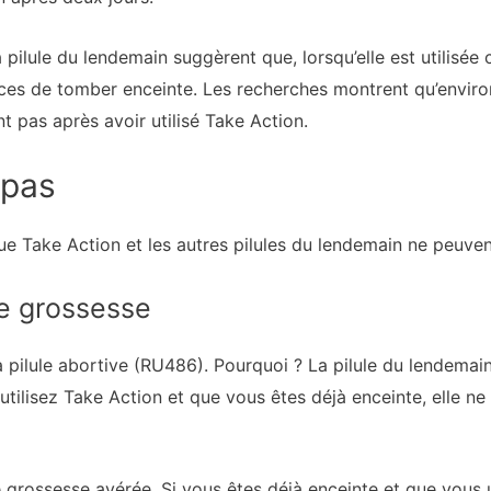
 pilule du lendemain suggèrent que, lorsqu’elle est utilisée
es de tomber enceinte. Les recherches montrent qu’environ
 pas après avoir utilisé Take Action.
 pas
 que Take Action et les autres pilules du lendemain ne peuven
ne grossesse
a pilule abortive (RU486). Pourquoi ? La pilule du lendemai
tilisez Take Action et que vous êtes déjà enceinte, elle n
 grossesse avérée. Si vous êtes déjà enceinte et que vous ut