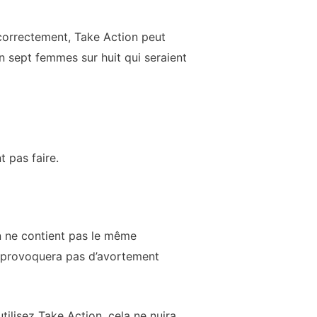
 correctement, Take Action peut
 sept femmes sur huit qui seraient
t pas faire.
n ne contient pas le même
e provoquera pas d’avortement
ilisez Take Action, cela ne nuira