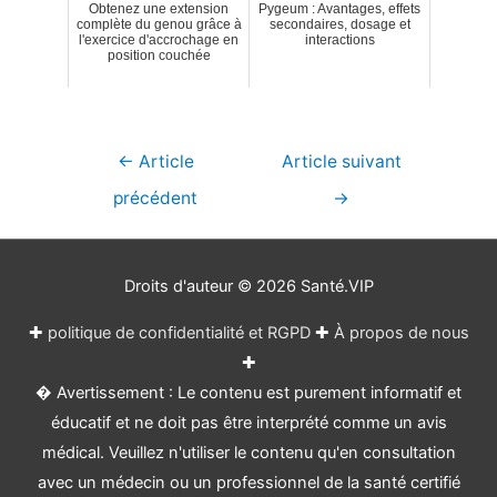
Obtenez une extension
Pygeum : Avantages, effets
complète du genou grâce à
secondaires, dosage et
l'exercice d'accrochage en
interactions
position couchée
Navigation
←
Article
Article suivant
de
précédent
→
l’article
Droits d'auteur © 2026
Santé.VIP
✚
politique de confidentialité et RGPD
✚
À propos de nous
✚
� Avertissement : Le contenu est purement informatif et
éducatif et ne doit pas être interprété comme un avis
médical. Veuillez n'utiliser le contenu qu'en consultation
avec un médecin ou un professionnel de la santé certifié