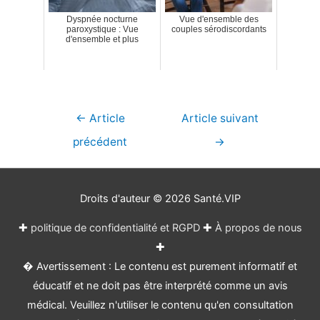
Dyspnée nocturne
Vue d'ensemble des
paroxystique : Vue
couples sérodiscordants
d'ensemble et plus
Navigation
←
Article
Article suivant
de
précédent
→
l’article
Droits d'auteur © 2026
Santé.VIP
✚
politique de confidentialité et RGPD
✚
À propos de nous
✚
� Avertissement : Le contenu est purement informatif et
éducatif et ne doit pas être interprété comme un avis
médical. Veuillez n'utiliser le contenu qu'en consultation