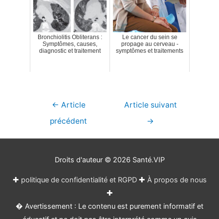
Bronchiolitis Obliterans :
Le cancer du sein se
Symptômes, causes,
propage au cerveau -
diagnostic et traitement
symptômes et traitements
Navigation
←
Article
Article suivant
de
précédent
→
l’article
Droits d'auteur © 2026
Santé.VIP
✚
politique de confidentialité et RGPD
✚
À propos de nous
✚
� Avertissement : Le contenu est purement informatif et