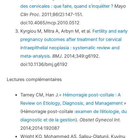
des cervicales : que faire, quand s’inquiéter ?
Mayo
Clin Proc
. 2011;86(2):147-151.
doi:10.4065/mcp.2010.0512
Kyrgiou M, Mitra A, Arbyn M, et al.
Fertility and early
pregnancy outcomes after treatment for cervical
intraepithelial neoplasia : systematic review and
meta-analysis
.
BMJ
. 2014;349:g6192.
doi:10.1136/bmj.g6192
Lectures complémentaires
Tarney CM, Han J.
« Hémorragie post-coïtale : A
Review on Etiology, Diagnosis, and Management
»
(Hémorragie post-coïtale :
examen de l’étiologie, du
diagnostic et de la gestion
).
Obstet Gynecol Int.
2014;2014:192087
Wright KO, Mohammed AS, Salisu-Olatunji, Kuyinu