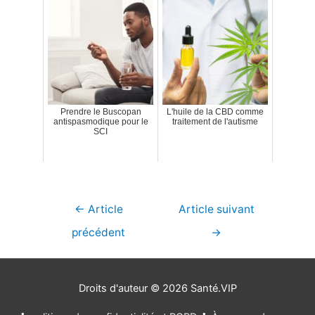
Prendre le Buscopan
L'huile de la CBD comme
antispasmodique pour le
traitement de l'autisme
SCI
Navigation
←
Article
Article suivant
de
précédent
→
l’article
Droits d'auteur © 2026
Santé.VIP