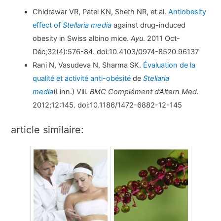
Chidrawar VR, Patel KN, Sheth NR, et al.
Antiobesity
effect of
Stellaria media
against drug-induced
obesity in Swiss albino mice.
Ayu
. 2011 Oct-
Déc;32(4):576-84. doi:10.4103/0974-8520.96137
Rani N, Vasudeva N, Sharma SK.
Évaluation de la
qualité et activité anti-obésité
de
Stellaria
media
(Linn.) Vill.
BMC Complément d’Altern Med.
2012;12:145. doi:10.1186/1472-6882-12-145
article similaire: