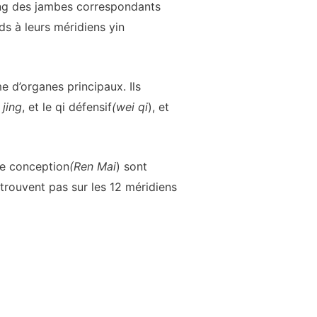
 yang des jambes correspondants
ds à leurs méridiens yin
e d’organes principaux. Ils
u
jing
, et le qi défensif
(wei qi
), et
de conception
(Ren Mai
) sont
trouvent pas sur les 12 méridiens