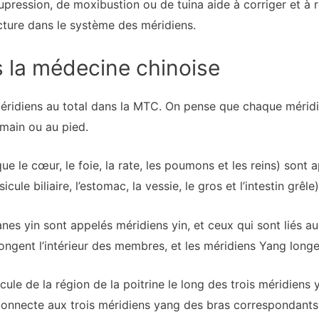
cupression, de moxibustion ou de tuina aide à corriger et à réé
cture dans le système des méridiens.
 la médecine chinoise
 méridiens au total dans la MTC. On pense que chaque mérid
 main ou au pied.
ue le cœur, le foie, la rate, les poumons et les reins) sont 
icule biliaire, l’estomac, la vessie, le gros et l’intestin grê
anes yin sont appelés méridiens yin, et ceux qui sont liés 
ongent l’intérieur des membres, et les méridiens Yang longe
cule de la région de la poitrine le long des trois méridiens
 connecte aux trois méridiens yang des bras correspondants (