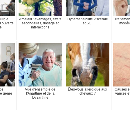
rurgie
Amalaki : avantages, effets
Hypersensibilité viscérale
Traitemen
u ouverte
secondaires, dosage et
et SCI
modéré
le
interactions
 de
Vue d'ensemble de
Êtes-vous allergique aux
Causes et
de genre
l'Anarthrie et de la
chevaux ?
varices e
Dysarthrie