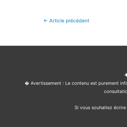
Navigation
←
Article précédent
de
l’article
� Avertissement : Le contenu est purement infor
consultati
Si vous souhaitez écrire 