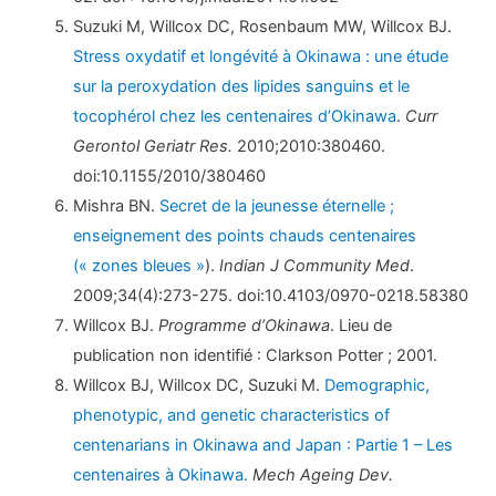
Suzuki M, Willcox DC, Rosenbaum MW, Willcox BJ.
Stress oxydatif et longévité à Okinawa : une étude
sur la peroxydation des lipides sanguins et le
tocophérol chez les centenaires d’Okinawa
.
Curr
Gerontol Geriatr Res.
2010;2010:380460.
doi:10.1155/2010/380460
Mishra BN.
Secret de la jeunesse éternelle ;
enseignement des points chauds centenaires
(« zones bleues »
).
Indian J Community Med
.
2009;34(4):273-275. doi:10.4103/0970-0218.58380
Willcox BJ.
Programme d’Okinawa
. Lieu de
publication non identifié : Clarkson Potter ; 2001.
Willcox BJ, Willcox DC, Suzuki M.
Demographic,
phenotypic, and genetic characteristics of
centenarians in Okinawa and Japan : Partie 1 – Les
centenaires à Okinawa.
Mech Ageing Dev.