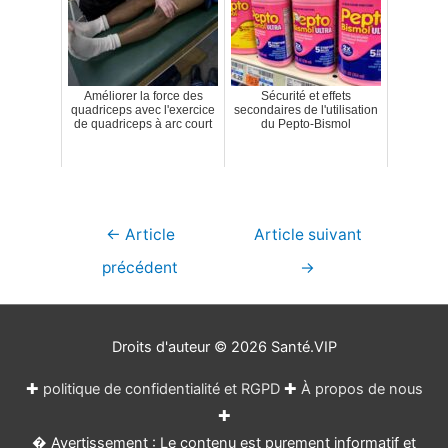
Améliorer la force des
Sécurité et effets
quadriceps avec l'exercice
secondaires de l'utilisation
de quadriceps à arc court
du Pepto-Bismol
Navigation
←
Article
Article suivant
de
précédent
→
l’article
Droits d'auteur © 2026
Santé.VIP
✚
politique de confidentialité et RGPD
✚
À propos de nous
✚
� Avertissement : Le contenu est purement informatif et