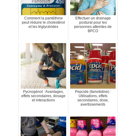
Comment la pantéthine
Effectuer un drainage
peut réduire le cholestérol
postural pour les
et les triglycérides
personnes atteintes de
BPCO
Pycnogénol : Avantages,
Pepcide (famotidine) :
effets secondaires, dosage
Utilisations, effets
et interactions
secondaires, dose,
avertissements