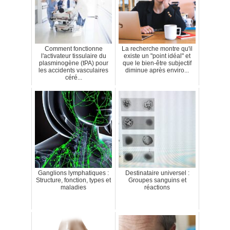
Comment fonctionne
La recherche montre qu'il
l'activateur tissulaire du
existe un "point idéal" et
plasminogène (tPA) pour
que le bien-être subjectif
les accidents vasculaires
diminue après enviro...
céré...
Ganglions lymphatiques :
Destinataire universel :
Structure, fonction, types et
Groupes sanguins et
maladies
réactions