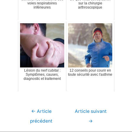
voies respiratoires
sur la chirurgie
inférieures
arthroscopique
Lésion du nerf cubital :
12 conseils pour courir en
Symptômes, causes,
toute sécurité avec l'asthme
diagnostic et traitement
Navigation
←
Article
Article suivant
de
précédent
→
l’article