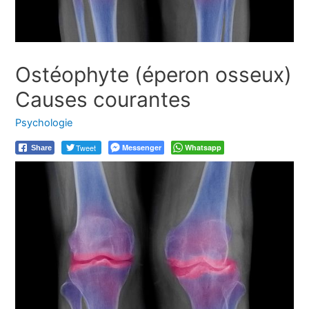
Ostéophyte (éperon osseux)
Causes courantes
Psychologie
Tweet
Messenger
Whatsapp
Share