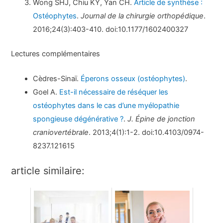
Wong SHJ, Chiu KY, Yan CH.
Article de synthèse :
Ostéophytes
.
Journal de la chirurgie orthopédique
.
2016;24(3):403-410. doi:10.1177/1602400327
Lectures complémentaires
Cèdres-Sinaï.
Éperons osseux (ostéophytes)
.
Goel A.
Est-il nécessaire de réséquer les
ostéophytes dans le cas d’une myélopathie
spongieuse dégénérative ?
.
J. Épine de jonction
craniovertébrale
. 2013;4(1):1-2. doi:10.4103/0974-
8237.121615
article similaire: