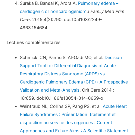
Sureka B, Bansal K, Arora A.
Pulmonary edema –
cardiogenic or noncardiogenic ?
J Family Med Prim
Care
. 2015;4(2):290. doi:10.4103/2249-
4863.154684
Lectures complémentaires
Schmickl CN, Pannu S, Al-Qadi MO, et al.
Decision
Support Tool for Differential Diagnosis of Acute
Respiratory Distress Syndrome (ARDS) vs
Cardiogenic Pulmonary Edema (CPE) : A Prospective
Validation and Meta-Analysis
. Crit Care 2014 ;
18:659. doi:10.1186/s13054-014-0659-x
Weintraub NL, Collins SP, Pang PS, et al.
Acute Heart
Failure Syndromes : Présentation, traitement et
disposition au service des urgences : Current
Approaches and Future Aims : A Scientific Statement