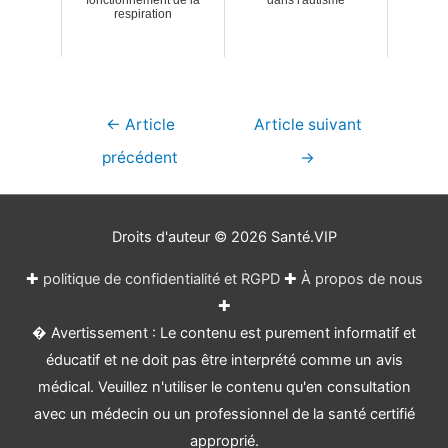
fonctionnement de la
dans l'autisme
respiration
Navigation
←
Article
Article suivant
de
précédent
→
l’article
Droits d'auteur © 2026
Santé.VIP
✚
politique de confidentialité et RGPD
✚
À propos de nous
✚
� Avertissement : Le contenu est purement informatif et
éducatif et ne doit pas être interprété comme un avis
médical. Veuillez n'utiliser le contenu qu'en consultation
avec un médecin ou un professionnel de la santé certifié
approprié.