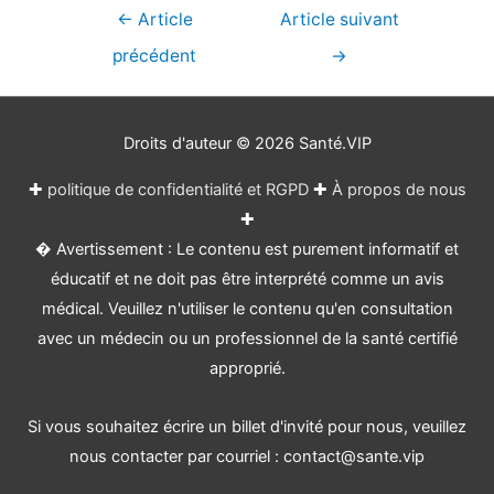
Navigation
←
Article
Article suivant
de
précédent
→
l’article
Droits d'auteur © 2026
Santé.VIP
✚
politique de confidentialité et RGPD
✚
À propos de nous
✚
� Avertissement : Le contenu est purement informatif et
éducatif et ne doit pas être interprété comme un avis
médical. Veuillez n'utiliser le contenu qu'en consultation
avec un médecin ou un professionnel de la santé certifié
approprié.
Si vous souhaitez écrire un billet d'invité pour nous, veuillez
nous contacter par courriel : contact@sante.vip