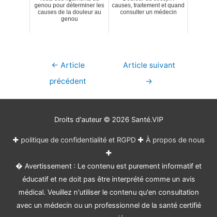
genou pour déterminer les
causes, traitement et quand
causes de la douleur au
consulter un médecin
genou
Navigation
←
Article
Article suivant
de
précédent
→
l’article
Droits d'auteur © 2026
Santé.VIP
✚
politique de confidentialité et RGPD
✚
À propos de nous
✚
� Avertissement : Le contenu est purement informatif et
éducatif et ne doit pas être interprété comme un avis
médical. Veuillez n'utiliser le contenu qu'en consultation
avec un médecin ou un professionnel de la santé certifié