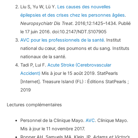
Liu S, Yu W, Lü Y.
Les causes des nouvelles
épilepsies et des crises chez les personnes âgées
.
Neuropsychiatr Dis Treat
. 2016;12:1425–1434. Publié
le 17 juin 2016. doi:10.2147/NDT.S107905
AVC pour les professionnels de la santé.
Institut
national du cœur, des poumons et du sang. Instituts
nationaux de la santé.
Tadi P, Lui F.
Acute Stroke (Cerebrovascular
Accident)
Mis à jour le 15 août 2019. StatPearls
[Internet]. Treasure Island (FL) : Éditions StatPearls ;
2019
Lectures complémentaires
Personnel de la Clinique Mayo.
AVC
. Clinique Mayo.
Mis à jour le 11 novembre 2017.
Ropper AH, Samuels MA, Klein JP.
Adams et Victor’s