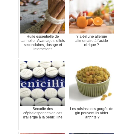
Huile essentielle de
Y a-t-il une allergie
cannelle : Avantages, effets
alimentaire à l'acide
secondaires, dosage et
citrique ?
interactions
Sécurité des
Les raisins secs gorgés de
céphalosporines en cas
gin peuvent-ils aider
d'allergie à la pénicilline
l'arthrite ?