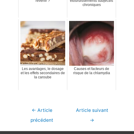
revenir ?
étourdissements subjectifs
chroniques
Les avantages, le dosage
Causes et facteurs de
et les effets secondaires de
risque de la chlamydia
la caroube
Navigation
←
Article
Article suivant
de
précédent
→
l’article