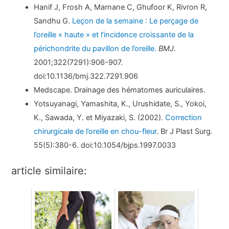
Hanif J, Frosh A, Marnane C, Ghufoor K, Rivron R,
Sandhu G.
Leçon de la semaine : Le perçage de
l’oreille « haute » et l’incidence croissante de la
périchondrite du pavillon de l’oreille.
BMJ
.
2001;322(7291):906-907.
doi:10.1136/bmj.322.7291.906
Medscape. Drainage des hématomes auriculaires.
Yotsuyanagi, Yamashita, K., Urushidate, S., Yokoi,
K., Sawada, Y. et Miyazaki, S. (2002).
Correction
chirurgicale de l’oreille en chou-fleur
. Br J Plast Surg.
55(5):380-6. doi:10.1054/bjps.1997.0033
article similaire: