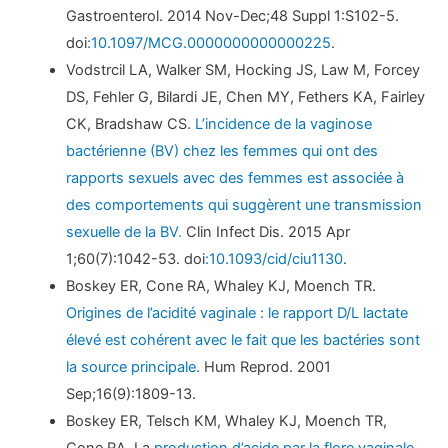
Gastroenterol. 2014 Nov-Dec;48 Suppl 1:S102-5.
doi
:10.1097/MCG.0000000000000225
.
Vodstrcil LA, Walker SM, Hocking JS, Law M, Forcey
DS, Fehler G, Bilardi JE, Chen MY, Fethers KA, Fairley
CK, Bradshaw CS.
L’incidence de la vaginose
bactérienne (BV) chez les femmes qui ont des
rapports sexuels avec des femmes est associée à
des comportements qui suggèrent une transmission
sexuelle de la BV.
Clin Infect Dis. 2015 Apr
1;60(7):1042-53. doi
:10.1093/cid/ciu1130
.
Boskey ER, Cone RA, Whaley KJ, Moench TR.
Origines de l’acidité vaginale : le rapport D/L lactate
élevé est cohérent avec le fait que les bactéries sont
la source principale.
Hum Reprod. 2001
Sep;16(9):1809-13.
Boskey ER, Telsch KM, Whaley KJ, Moench TR,
Cone RA. La
production d’acide par la flore vaginale