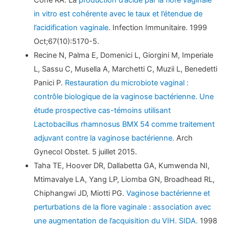
in vitro est cohérente avec le taux et l’étendue de
l’acidification vaginale
. Infection Immunitaire. 1999
Oct;67(10):5170-5.
Recine N, Palma E, Domenici L, Giorgini M, Imperiale
L, Sassu C, Musella A, Marchetti C, Muzii L, Benedetti
Panici P.
Restauration du microbiote vaginal :
contrôle biologique de la vaginose bactérienne. Une
étude prospective cas-témoins utilisant
Lactobacillus rhamnosus BMX 54 comme traitement
adjuvant contre la vaginose bactérienne.
Arch
Gynecol Obstet. 5 juillet 2015.
Taha TE, Hoover DR, Dallabetta GA, Kumwenda NI,
Mtimavalye LA, Yang LP, Liomba GN, Broadhead RL,
Chiphangwi JD, Miotti PG.
Vaginose bactérienne et
perturbations de la flore vaginale : association avec
une augmentation de l’acquisition du VIH. SIDA.
1998