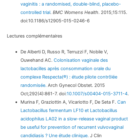
vaginitis : a randomised, double-blind, placebo-
controlled trial
.
BMC Womens Health
. 2015;15:115.
doi:10.1186/s12905-015-0246-6
Lectures complémentaires
De Alberti D, Russo R, Terruzzi F, Nobile V,
Ouwehand AC.
Colonisation vaginale des
lactobacilles après consommation orale du
complexe Respecta(®) : étude pilote contrôlée
randomisée.
Arch Gynecol Obstet. 2015
Oct;292(4):861-7. doi
:10.1007/s00404-015-3711-4
.
Murina F, Graziottin A, Vicariotto F, De Seta F.
Can
Lactobacillus fermentum LF10 et Lactobacillus
acidophilus LA02 in a slow-release vaginal product
be useful for prevention of recurrent vulvovaginal
candidiasis ? Une étude clinique.
J Clin