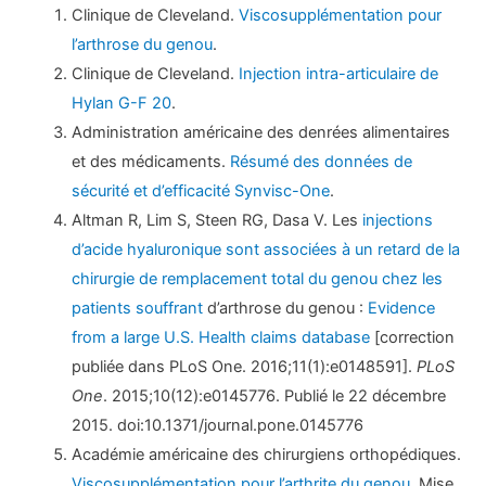
Clinique de Cleveland.
Viscosupplémentation pour
l’arthrose du genou
.
Clinique de Cleveland.
Injection intra-articulaire de
Hylan G-F 20
.
Administration américaine des denrées alimentaires
et des médicaments.
Résumé des données de
sécurité et d’efficacité Synvisc-One
.
Altman R, Lim S, Steen RG, Dasa V. Les
injections
d’acide hyaluronique sont associées à un retard de la
chirurgie de remplacement total du genou chez les
patients souffrant
d’arthrose du genou :
Evidence
from a large U.S. Health claims database
[correction
publiée dans PLoS One. 2016;11(1):e0148591].
PLoS
One
. 2015;10(12):e0145776. Publié le 22 décembre
2015. doi:10.1371/journal.pone.0145776
Académie américaine des chirurgiens orthopédiques.
Viscosupplémentation pour l’arthrite du genou
. Mise