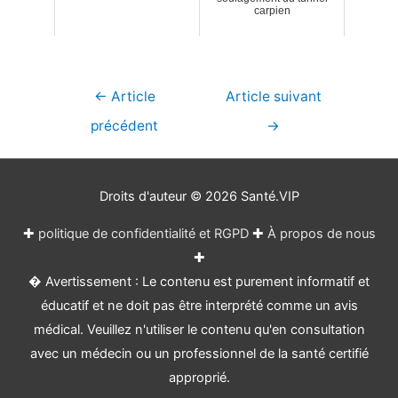
carpien
Navigation
←
Article
Article suivant
de
précédent
→
l’article
Droits d'auteur © 2026
Santé.VIP
✚
politique de confidentialité et RGPD
✚
À propos de nous
✚
� Avertissement : Le contenu est purement informatif et
éducatif et ne doit pas être interprété comme un avis
médical. Veuillez n'utiliser le contenu qu'en consultation
avec un médecin ou un professionnel de la santé certifié
approprié.