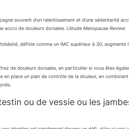
agne souvent d’un ralentissement et d’une sédentarité accr
que accru de douleurs dorsales. L’étude
Menopause Review
l’obésité, définie comme un IMC supérieur à 30, augmente l
ffrez de douleurs dorsales, en particulier si vous êtes ég
e en place un plan de contrôle de la douleur, en combinant 
priés.
testin ou de vessie ou les jamb
e vos intestins est rapidement devenu un défi, et/ou si vo