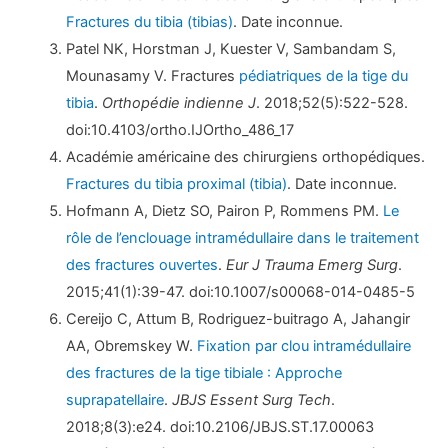
Fractures du tibia (tibias)
. Date inconnue.
Patel NK, Horstman J, Kuester V, Sambandam S,
Mounasamy V. Fractures
pédiatriques de la tige du
tibia
.
Orthopédie indienne J
. 2018;52(5):522-528.
doi:10.4103/ortho.IJOrtho_486_17
Académie américaine des chirurgiens orthopédiques.
Fractures du tibia proximal (tibia)
. Date inconnue.
Hofmann A, Dietz SO, Pairon P, Rommens PM.
Le
rôle de l’enclouage intramédullaire dans le traitement
des fractures ouvertes
.
Eur J Trauma Emerg Surg
.
2015;41(1):39-47. doi:10.1007/s00068-014-0485-5
Cereijo C, Attum B, Rodriguez-buitrago A, Jahangir
AA, Obremskey W.
Fixation par clou intramédullaire
des fractures de la tige tibiale : Approche
suprapatellaire
.
JBJS Essent Surg Tech
.
2018;8(3):e24. doi:10.2106/JBJS.ST.17.00063