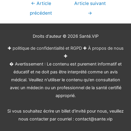
Navigation
←
Article
Article suivant
de
précédent
→
l’article
Droits d'auteur © 2026
Santé.VIP
✚
politique de confidentialité et RGPD
✚
À propos de nous
✚
� Avertissement : Le contenu est purement informatif et
éducatif et ne doit pas être interprété comme un avis
médical. Veuillez n'utiliser le contenu qu'en consultation
avec un médecin ou un professionnel de la santé certifié
approprié.
Si vous souhaitez écrire un billet d'invité pour nous, veuillez
nous contacter par courriel : contact@sante.vip