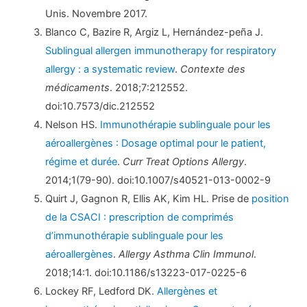
Unis. Novembre 2017.
Blanco C, Bazire R, Argiz L, Hernández-peña J.
Sublingual allergen immunotherapy for respiratory
allergy : a systematic review
.
Contexte des
médicaments
. 2018;7:212552.
doi:10.7573/dic.212552
Nelson HS.
Immunothérapie sublinguale pour les
aéroallergènes : Dosage optimal pour le patient,
régime et durée
.
Curr Treat Options Allergy
.
2014;1(79-90). doi:10.1007/s40521-013-0002-9
Quirt J, Gagnon R, Ellis AK, Kim HL. Prise de
position
de la CSACI : prescription de comprimés
d’immunothérapie sublinguale pour les
aéroallergènes
.
Allergy Asthma Clin Immunol
.
2018;14:1. doi:10.1186/s13223-017-0225-6
Lockey RF, Ledford DK.
Allergènes et