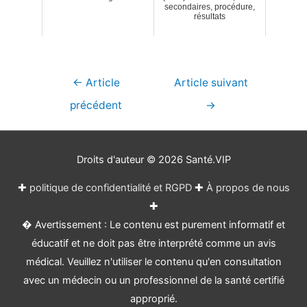
secondaires, procédure,
résultats
Navigation
←
Article
Article suivant
de
précédent
→
l’article
Droits d'auteur © 2026
Santé.VIP
✚
politique de confidentialité et RGPD
✚
À propos de nous
✚
� Avertissement : Le contenu est purement informatif et
éducatif et ne doit pas être interprété comme un avis
médical. Veuillez n'utiliser le contenu qu'en consultation
avec un médecin ou un professionnel de la santé certifié
approprié.