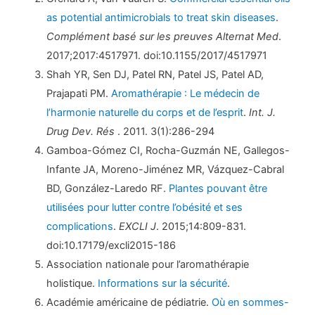
as potential antimicrobials to treat skin diseases
.
Complément basé sur les preuves Alternat Med
.
2017;2017:4517971. doi:10.1155/2017/4517971
Shah YR, Sen DJ, Patel RN, Patel JS, Patel AD,
Prajapati PM.
Aromathérapie : Le médecin de
l’harmonie naturelle du corps et de l’esprit
.
Int. J.
Drug Dev. Rés
. 2011. 3(1):286-294
Gamboa-Gómez CI, Rocha-Guzmán NE, Gallegos-
Infante JA, Moreno-Jiménez MR, Vázquez-Cabral
BD, González-Laredo RF.
Plantes pouvant être
utilisées pour lutter contre l’obésité et ses
complications
.
EXCLI J
. 2015;14:809-831.
doi:10.17179/excli2015-186
Association nationale pour l’aromathérapie
holistique.
Informations sur la sécurité
.
Académie américaine de pédiatrie.
Où en sommes-