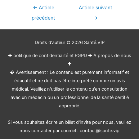
Navigation
←
Article
Article suivant
de
précédent
→
l’article
Droits d'auteur © 2026
Santé.VIP
✚
politique de confidentialité et RGPD
✚
À propos de nous
✚
� Avertissement : Le contenu est purement informatif et
éducatif et ne doit pas être interprété comme un avis
médical. Veuillez n'utiliser le contenu qu'en consultation
avec un médecin ou un professionnel de la santé certifié
approprié.
Si vous souhaitez écrire un billet d'invité pour nous, veuillez
nous contacter par courriel : contact@sante.vip